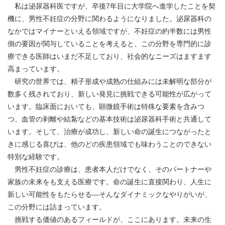
私は泌尿器科医ですが、卒後7年目に大学院へ進学したことを契
機に、男性不妊症の分野に関わるようになりました。泌尿器科の
なかではマイナーといえる領域ですが、不妊症の約半数には男性
側の要因が関与していることを考えると、この分野を専門的に診
療できる医師はいまだ不足しており、社会的なニーズはますます
高まっています。
研究の世界では、精子形成や成熟の仕組みには未解明な部分が
数多く残されており、新しい発見に挑戦できる可能性が広がって
います。臨床面においても、顕微鏡手術は特殊な要素を含みつ
つ、血管の剥離や結紮などの基本技術は泌尿器科手術と共通して
います。そして、治療が成功し、新しい命の誕生につながったと
きに感じる喜びは、他のどの疾患領域でも味わうことのできない
特別な経験です。
男性不妊症の診療は、患者本人だけでなく、そのパートナーや
家族の未来をも支える医療です。命の誕生に直接関わり、人生に
新しい可能性をもたらせる―そんなダイナミックなやりがいが、
この分野には詰まっています。
挑戦する価値のあるフィールドが、ここにあります。未来の生