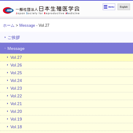
ホーム
>
Message
- Vol.27
ご挨拶
Message
Vol.27
Vol.26
Vol.25
Vol.24
Vol.23
Vol.22
Vol.21
Vol.20
Vol.19
Vol.18