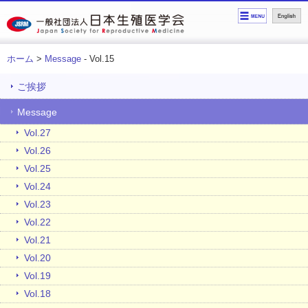
ホーム
>
Message
- Vol.15
ご挨拶
Message
Vol.27
Vol.26
Vol.25
Vol.24
Vol.23
Vol.22
Vol.21
Vol.20
Vol.19
Vol.18