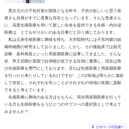
異次元の少子化対策が国策となる昨今、子供が欲しいと思う患
者さん自身がすでに貴重な存在となっています。そんな患者さん
に、高度生殖医療を用いて新しい生命を提供できる生殖・内分泌
医療は、とてもやりがいのある仕事だと日々感じております。
私は元来生殖医療に興味を持ち、大学院時代には子宮内膜の組
織幹細胞の研究をしておりました。しかし、その後臨床では胎児
診断・産科救急といった周産期医療に従事してきました。そんな
折、帝王切開が原因で妊孕能が低下する症例に遭遇し、現在は再
び生殖医療を専門にしております。言わば生殖医療と周産期医療
を行ったり来たりしているわけですが、この2領域は明らかに連続
して存在し、それぞれを学ぶことがそれぞれの領域の発展に貢献
できると考えています。
生殖医療に興味のある方はもちろん、現在周産期医療を行って
いる方も生殖医療をもうひとつのサブスぺの選択肢として考えて
みませんか？