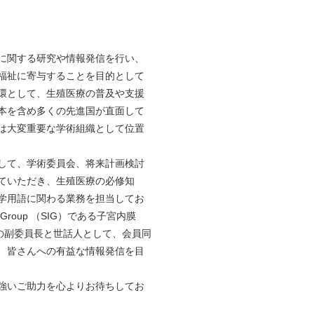
に関する研究や情報発信を行い、
福祉に寄与することを目的として
環として、生殖医療の普及や支援
本を含め多くの先進国が直面して
は大変重要な学術組織として位置
して、学術委員会、将来計画検討
ていただき、生殖医療の必修知
学用語に関わる業務を担当してお
st Group （SIG）である子宮内膜
Gの副委員長と世話人として、会員同
、皆さんへの有益な情報発信を目
強いご助力を心よりお待ちしてお