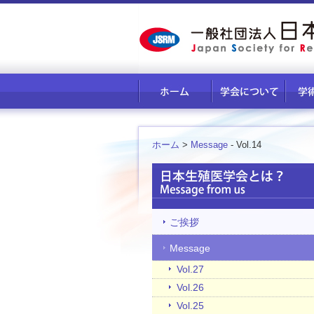
ホーム
>
Message
- Vol.14
ご挨拶
Message
Vol.27
Vol.26
Vol.25