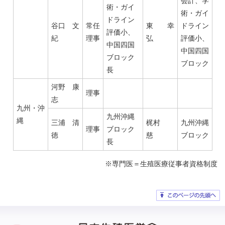
会計、学
術・ガイ
術・ガイ
ドライン
谷口 文
常任
東 幸
ドライン
評価小、
紀
理事
弘
評価小、
中国四国
中国四国
ブロック
ブロック
長
河野 康
理事
志
九州・沖
九州沖縄
縄
三浦 清
梶村
九州沖縄
理事
ブロック
徳
慈
ブロック
長
※専門医＝生殖医療従事者資格制度