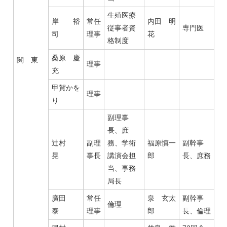
生殖医療
岸 裕
常任
内田 明
従事者資
専門医
司
理事
花
格制度
桑原 慶
関 東
理事
充
甲賀かを
理事
り
副理事
長、庶
辻村
副理
務、学術
福原慎一
副幹事
晃
事長
講演会担
郎
長、庶務
当、事務
局長
廣田
常任
泉 玄太
副幹事
倫理
泰
理事
郎
長、倫理