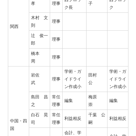
孝
理事
子
ク長
ク
木村 文
理事
則
関西
辻 俊一
理事
郎
橋本
理事
周
学術・ガ
学術・ガ
岩佐
田村
理事
イドライ
イドライ
武
公
ン作成小
ン作成小
島田 昌
常任
梅原
編集
編集
之
理事
崇
白石 晃
常任
千葉 公
利益相反
利益相反
中国・四
司
理事
嗣
国
会計、学