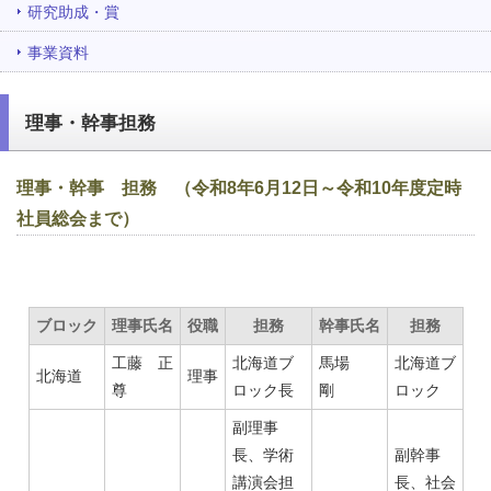
研究助成・賞
事業資料
理事・幹事担務
理事・幹事 担務 （令和8年6月12日～令和10年度定時
社員総会まで）
ブロック
理事氏名
役職
担務
幹事氏名
担務
工藤 正
北海道ブ
馬場
北海道ブ
北海道
理事
尊
ロック長
剛
ロック
副理事
長、学術
副幹事
講演会担
長、社会