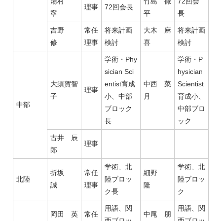
湯村
竹島 徹
72回会
理事
72回会長
寧
平
長
吉野
常任
将来計画
大木 麻
将来計画
修
理事
検討
喜
検討
学術・Phy
学術・P
sician Sci
hysician
大須賀智
entist育成
中西 菜
Scientist
理事
子
小、中部
月
育成小、
中部
ブロック
中部ブロ
長
ック
古井 辰
理事
郎
学術、北
学術、北
折坂
常任
細野
北陸
陸ブロッ
陸ブロッ
誠
理事
隆
ク長
ク
用語、関
用語、関
岡田 英
常任
中尾 朋
西ブロッ
西ブロッ