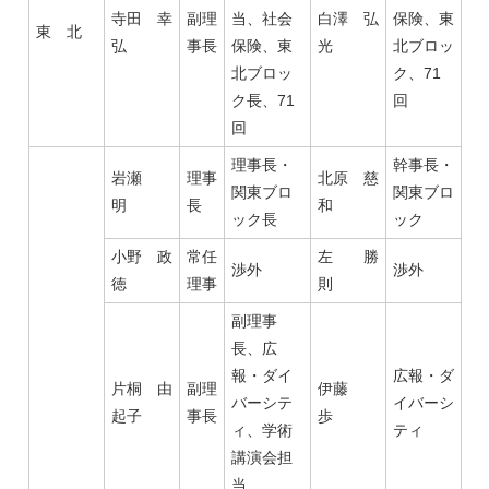
寺田 幸
副理
当、社会
白澤 弘
保険、東
東 北
弘
事長
保険、東
光
北ブロッ
北ブロッ
ク、71
ク長、71
回
回
理事長・
幹事長・
岩瀬
理事
北原 慈
関東ブロ
関東ブロ
明
長
和
ック長
ック
小野 政
常任
左 勝
渉外
渉外
徳
理事
則
副理事
長、広
報・ダイ
広報・ダ
片桐 由
副理
伊藤
バーシテ
イバーシ
起子
事長
歩
ィ、学術
ティ
講演会担
当