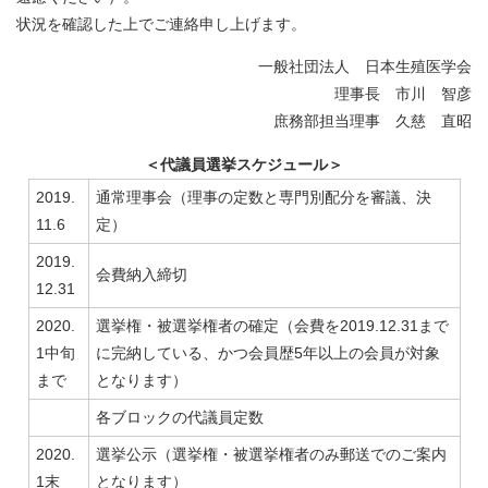
状況を確認した上でご連絡申し上げます。
一般社団法人 日本生殖医学会
理事長 市川 智彦
庶務部担当理事 久慈 直昭
＜代議員選挙スケジュール＞
2019.
通常理事会（理事の定数と専門別配分を審議、決
11.6
定）
2019.
会費納入締切
12.31
2020.
選挙権・被選挙権者の確定（会費を2019.12.31まで
1中旬
に完納している、かつ会員歴5年以上の会員が対象
まで
となります）
各ブロックの代議員定数
2020.
選挙公示（選挙権・被選挙権者のみ郵送でのご案内
1末
となります）