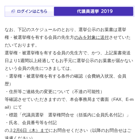
なお、下記のスケジュールのとおり、選挙公示のお葉書は選挙
権・被選挙権を有する会員の先生方
のみを対象に送付
させていた
だいております。
選挙権・被選挙権を有する会員の先生方で、かつ、上記葉書発送
日より1週間以上経過してもお手元に選挙公示のお葉書が届かない
という会員の先生につきましては、
・選挙権・被選挙権を有する条件の確認（会費納入状況、会員
歴）
・住所等ご連絡先の変更について（不達の可能性）
等確認させていただきますので、本会事務局まで書面（FAX、E-m
ail）にて
・標題「代議員選挙 選挙権問合せ（括弧内に会員氏名付記）」
・氏名、会員番号等を付記
の上
2月6日（木）まで
にお問合せください（以降のお問合せはご
遠慮ください）。